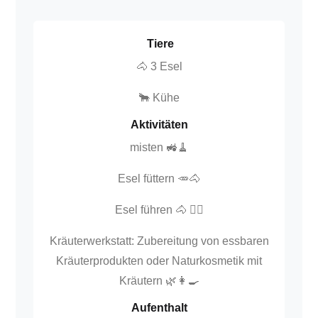
Tiere
🐴 3 Esel
🐂
Kühe
Aktivitäten
misten 🚜🧹
Esel füttern 🥕🐴
Esel führen 🐴 🚶‍♂️
Kräuterwerkstatt: Zubereitung von essbaren
Kräuterprodukten oder Naturkosmetik mit
Kräutern 🌿👩‍🍳
Aufenthalt