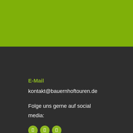
E-Mail
kontakt@bauernhoftouren.de
Folge uns gerne auf social
media: