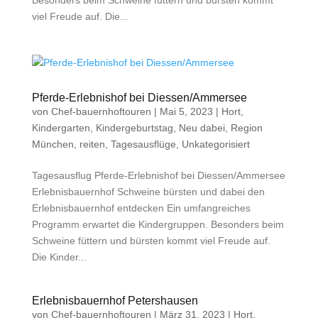
Besonders beim Schweine füttern und bürsten kommt
viel Freude auf. Die...
Pferde-Erlebnishof bei Diessen/Ammersee
von
Chef-bauernhoftouren
|
Mai 5, 2023
|
Hort
,
Kindergarten
,
Kindergeburtstag
,
Neu dabei
,
Region
München
,
reiten
,
Tagesausflüge
,
Unkategorisiert
Tagesausflug Pferde-Erlebnishof bei Diessen/Ammersee
Erlebnisbauernhof Schweine bürsten und dabei den
Erlebnisbauernhof entdecken Ein umfangreiches
Programm erwartet die Kindergruppen. Besonders beim
Schweine füttern und bürsten kommt viel Freude auf.
Die Kinder...
Erlebnisbauernhof Petershausen
von
Chef-bauernhoftouren
|
März 31, 2023
|
Hort
,