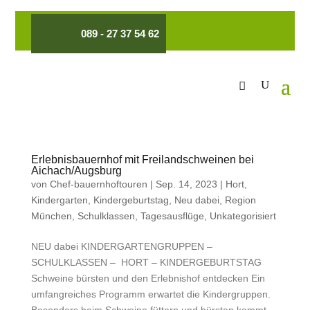
089 - 27 37 54 62
Erlebnisbauernhof mit Freilandschweinen bei
Aichach/Augsburg
von
Chef-bauernhoftouren
|
Sep. 14, 2023
|
Hort
,
Kindergarten
,
Kindergeburtstag
,
Neu dabei
,
Region
München
,
Schulklassen
,
Tagesausflüge
,
Unkategorisiert
NEU dabei KINDERGARTENGRUPPEN –
SCHULKLASSEN – HORT – KINDERGEBURTSTAG
Schweine bürsten und den Erlebnishof entdecken Ein
umfangreiches Programm erwartet die Kindergruppen.