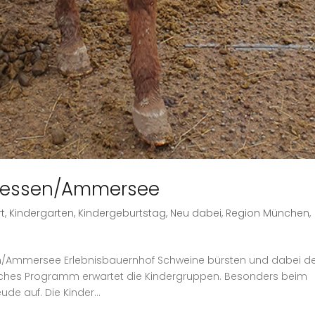
 Diessen/Ammersee
rt
,
Kindergarten
,
Kindergeburtstag
,
Neu dabei
,
Region München
,
sen/Ammersee Erlebnisbauernhof Schweine bürsten und dabei d
iches Programm erwartet die Kindergruppen. Besonders beim
de auf. Die Kinder...