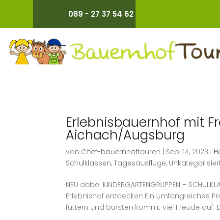
Dialog
089 - 27 37 54 62
window
Erlebnisbauernhof mit F
Aichach/Augsburg
von
Chef-bauernhoftouren
|
Sep. 14, 2023
|
H
Schulklassen
,
Tagesausflüge
,
Unkategorisier
NEU dabei KINDERGARTENGRUPPEN – SCHULKL
Erlebnishof entdecken Ein umfangreiches 
füttern und bürsten kommt viel Freude auf. Di