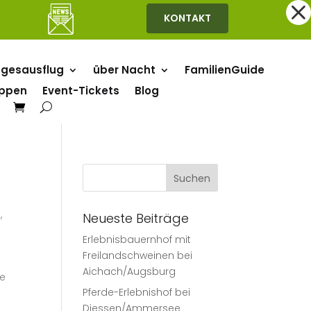
KONTAKT
gesausflug
über Nacht
FamilienGuide
uppen
Event-Tickets
Blog
n
,
Neueste Beiträge
Erlebnisbauernhof mit
Freilandschweinen bei
Aichach/Augsburg
ne
Pferde-Erlebnishof bei
Diessen/Ammersee