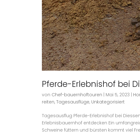
Pferde-Erlebnishof bei
von
Chef-bauernhoftouren
|
Mai 5, 2023
|
Ho
reiten
,
Tagesausflüge
,
Unkategorisiert
Tagesausflug Pferde-Erlebnishof bei Dies
Erlebnisbauernhof entdecken Ein umfangre
Schweine füttern und bürsten kommt viel Freu