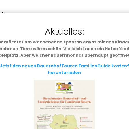
rshausen
ort
,
Kindergarten
,
MVV
,
Neu dabei
,
Region München
,
Schulklasse
Aktuelles:
hr möchtet am Wochenende spontan etwas mit den Kinde
SSEN – HORT Wo kommt die Milch her? Wenn Bäuerin Chrissi v
nehmen. Tiere wären schön. Vielleicht noch ein Hofcafé od
hre Töchter sondern ihre Kühe.Denn wenn man Tag für Tag zusa
pielplatz. Aber welcher Bauernhof hat überhaupt geöffne
ge...
Jetzt den neuen BauernhofTouren FamilienGuide kostenf
herunterladen
erallgäu
ort
,
Kindergarten
,
Kindergeburtstag
,
Neu dabei
,
Region Münche
t
NGRUPPEN – HORT – KINDERGEBURTSTAG Muttergebundene
dass die Kälber möglichst lange bei ihrer Mama bleiben dürfen
 bis 25...