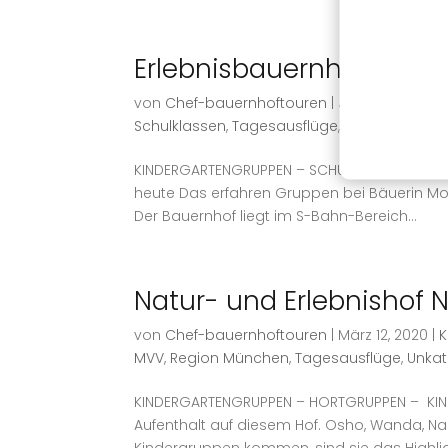
Erlebnisbauernhof west
von
Chef-bauernhoftouren
|
Juni 10, 2021
|
Ho
Schulklassen
,
Tagesausflüge
,
Top-Bauernho
KINDERGARTENGRUPPEN – SCHULKLASSEN – KIN
heute Das erfahren Gruppen bei Bäuerin Moni
Der Bauernhof liegt im S-Bahn-Bereich...
Natur- und Erlebnishof 
von
Chef-bauernhoftouren
|
März 12, 2020
|
K
MVV
,
Region München
,
Tagesausflüge
,
Unkat
KINDERGARTENGRUPPEN – HORTGRUPPEN – KIND
Aufenthalt auf diesem Hof. Osho, Wanda, Nani