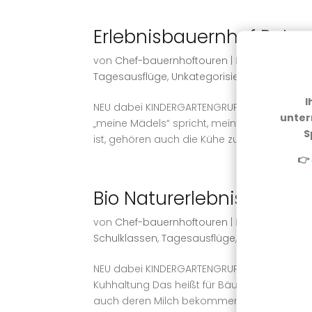
Erlebnisbauernhof Pete
von
Chef-bauernhoftouren
|
März 31, 2023
|
H
Tagesausflüge
,
Unkategorisiert
I
NEU dabei KINDERGARTENGRUPPEN – SCHULKLA
unter
„meine Mädels“ spricht, meint sie nicht i
S
ist, gehören auch die Kühe zur Familie.Die jun
👉
Bio Naturerlebnishof Unt
von
Chef-bauernhoftouren
|
März 3, 2023
|
H
Schulklassen
,
Tagesausflüge
,
Unkategorisier
NEU dabei KINDERGARTENGRUPPEN – FAMILIE
Kuhhaltung Das heißt für Bäuerin Barbara, 
auch deren Milch bekommen. Kindergruppen