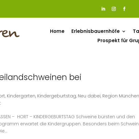
Home
Erlebnisbauernhöfe
Ta
Prospekt für Gr
reilandschweinen bei
ort
,
Kindergarten
,
Kindergeburtstag
,
Neu dabei
,
Region Münche
t
ASSEN – HORT – KINDERGEBURTSTAG Schweine bürsten und den
Programm erwartet die Kindergruppen. Besonders beim Schwei
e...