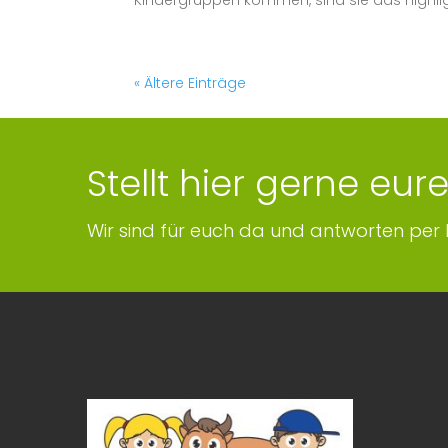
Kindergruppen kommen, sind sie das Highlight
« Ältere Einträge
Stellt hier gerne eur
Wir sind für euch da und antworten per 