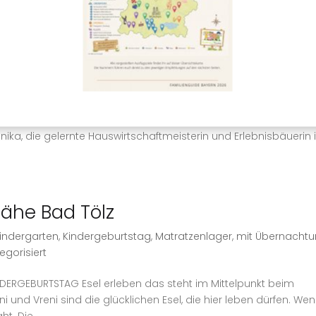
l. München in S-Bahn Nähe
rt
,
Kindergarten
,
Kindergeburtstag
,
MVV
,
Region München
,
f
,
Unkategorisiert
DERGEBURTSTAG – FERIENPROGRAMM Wie wohnt und lebt die Kuh
ka, die gelernte Hauswirtschaftmeisterin und Erlebnisbäuerin i
Nähe Bad Tölz
indergarten
,
Kindergeburtstag
,
Matratzenlager
,
mit Übernacht
egorisiert
ERGEBURTSTAG Esel erleben das steht im Mittelpunkt beim
 und Vreni sind die glücklichen Esel, die hier leben dürfen. We