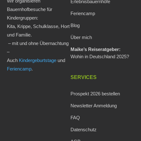
Wir organisieren
Erlebnisbauernhöfe
Bauernhofbesuche für
Feriencamp
Kindergruppen:
Blog
Kita, Krippe, Schulklasse, Hort
und Familie.
Über mich
– mit und ohne Übernachtung
Maike’s Reiseratgeber:
–
Wohin in Deutschland 2025?
Auch
Kindergeburtstage
und
Feriencamp
.
SERVICES
Prospekt 2026 bestellen
Newsletter Anmeldung
FAQ
Datenschutz