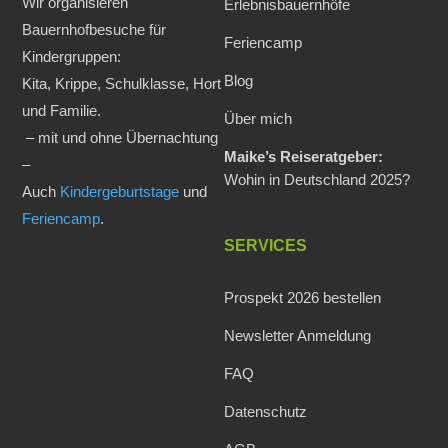
Wir organisieren
Erlebnisbauernhöfe
Bauernhofbesuche für
Feriencamp
Kindergruppen:
Blog
Kita, Krippe, Schulklasse, Hort
und Familie.
Über mich
– mit und ohne Übernachtung
Maike’s Reiseratgeber:
–
Wohin in Deutschland 2025?
Auch
Kindergeburtstage
und
Feriencamp
.
SERVICES
Prospekt 2026 bestellen
Newsletter Anmeldung
FAQ
Datenschutz