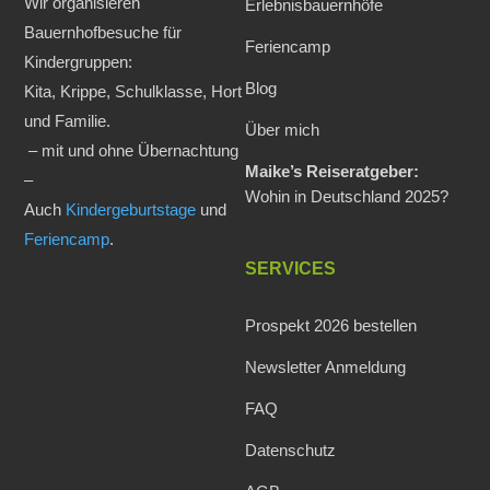
Wir organisieren
Erlebnisbauernhöfe
Bauernhofbesuche für
Feriencamp
Kindergruppen:
Blog
Kita, Krippe, Schulklasse, Hort
und Familie.
Über mich
– mit und ohne Übernachtung
Maike’s Reiseratgeber:
–
Wohin in Deutschland 2025?
Auch
Kindergeburtstage
und
Feriencamp
.
SERVICES
Prospekt 2026 bestellen
Newsletter Anmeldung
FAQ
Datenschutz