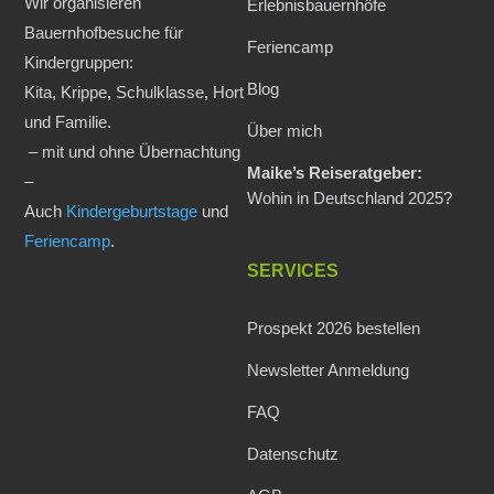
Wir organisieren
Erlebnisbauernhöfe
Bauernhofbesuche für
Feriencamp
Kindergruppen:
Blog
Kita, Krippe, Schulklasse, Hort
und Familie.
Über mich
– mit und ohne Übernachtung
Maike’s Reiseratgeber:
–
Wohin in Deutschland 2025?
Auch
Kindergeburtstage
und
Feriencamp
.
SERVICES
Prospekt 2026 bestellen
Newsletter Anmeldung
FAQ
Datenschutz