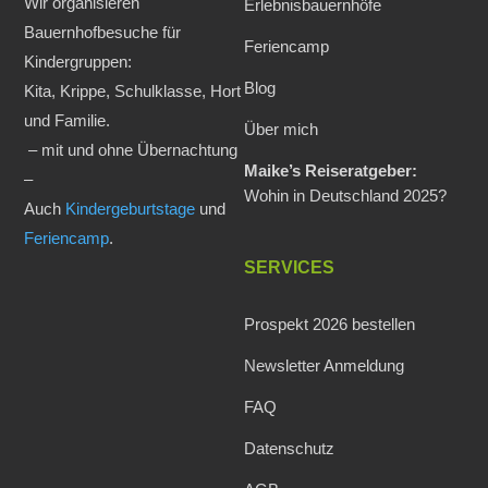
Wir organisieren
Erlebnisbauernhöfe
Bauernhofbesuche für
Feriencamp
Kindergruppen:
Blog
Kita, Krippe, Schulklasse, Hort
und Familie.
Über mich
– mit und ohne Übernachtung
Maike’s Reiseratgeber:
–
Wohin in Deutschland 2025?
Auch
Kindergeburtstage
und
Feriencamp
.
SERVICES
Prospekt 2026 bestellen
Newsletter Anmeldung
FAQ
Datenschutz