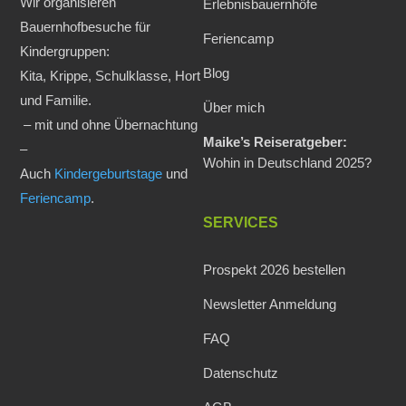
Wir organisieren
Erlebnisbauernhöfe
Bauernhofbesuche für
Feriencamp
Kindergruppen:
Blog
Kita, Krippe, Schulklasse, Hort
und Familie.
Über mich
– mit und ohne Übernachtung
Maike’s Reiseratgeber:
–
Wohin in Deutschland 2025?
Auch
Kindergeburtstage
und
Feriencamp
.
SERVICES
Prospekt 2026 bestellen
Newsletter Anmeldung
FAQ
Datenschutz