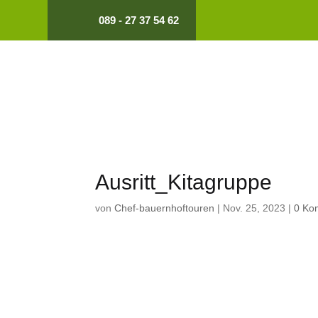
089 - 27 37 54 62
Ausritt_Kitagruppe
von
Chef-bauernhoftouren
|
Nov. 25, 2023
|
0 Ko