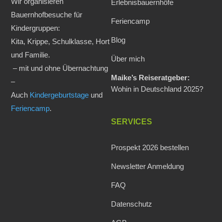
Wir organisieren
Erlebnisbauernhöfe
Bauernhofbesuche für
Feriencamp
Kindergruppen:
Blog
Kita, Krippe, Schulklasse, Hort
und Familie.
Über mich
– mit und ohne Übernachtung
Maike’s Reiseratgeber:
–
Wohin in Deutschland 2025?
Auch
Kindergeburtstage
und
Feriencamp
.
SERVICES
Prospekt 2026 bestellen
Newsletter Anmeldung
FAQ
Datenschutz