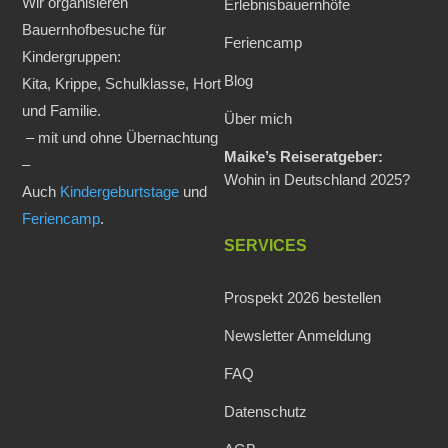
Wir organisieren
Erlebnisbauernhöfe
Bauernhofbesuche für
Feriencamp
Kindergruppen:
Blog
Kita, Krippe, Schulklasse, Hort
und Familie.
Über mich
– mit und ohne Übernachtung
Maike’s Reiseratgeber:
–
Wohin in Deutschland 2025?
Auch
Kindergeburtstage
und
Feriencamp
.
SERVICES
Prospekt 2026 bestellen
Newsletter Anmeldung
FAQ
Datenschutz