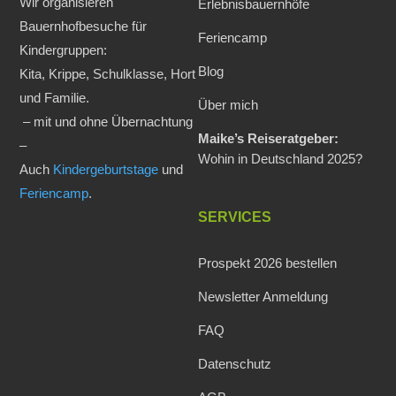
Wir organisieren
Erlebnisbauernhöfe
Bauernhofbesuche für
Feriencamp
Kindergruppen:
Blog
Kita, Krippe, Schulklasse, Hort
und Familie.
Über mich
– mit und ohne Übernachtung
Maike’s Reiseratgeber:
–
Wohin in Deutschland 2025?
Auch
Kindergeburtstage
und
Feriencamp
.
SERVICES
Prospekt 2026 bestellen
Newsletter Anmeldung
FAQ
Datenschutz