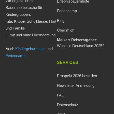
Wir organisieren
Erlebnisbauernhöfe
Bauernhofbesuche für
Feriencamp
Kindergruppen:
Blog
Kita, Krippe, Schulklasse, Hort
und Familie.
Über mich
– mit und ohne Übernachtung
Maike’s Reiseratgeber:
–
Wohin in Deutschland 2025?
Auch
Kindergeburtstage
und
Feriencamp
.
SERVICES
Prospekt 2026 bestellen
Newsletter Anmeldung
FAQ
Datenschutz