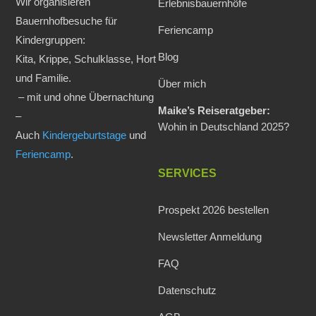
Wir organisieren
Erlebnisbauernhöfe
Bauernhofbesuche für
Feriencamp
Kindergruppen:
Blog
Kita, Krippe, Schulklasse, Hort
und Familie.
Über mich
– mit und ohne Übernachtung
Maike’s Reiseratgeber:
–
Wohin in Deutschland 2025?
Auch
Kindergeburtstage
und
Feriencamp
.
SERVICES
Prospekt 2026 bestellen
Newsletter Anmeldung
FAQ
Datenschutz