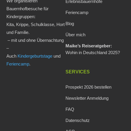
Wir organisieren
Erlebnisbauernhöfe
Bauernhofbesuche für
Feriencamp
Kindergruppen:
Blog
Kita, Krippe, Schulklasse, Hort
und Familie.
Über mich
– mit und ohne Übernachtung
Maike’s Reiseratgeber:
–
Wohin in Deutschland 2025?
Auch
Kindergeburtstage
und
Feriencamp
.
SERVICES
Prospekt 2026 bestellen
Newsletter Anmeldung
FAQ
Datenschutz