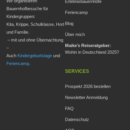
Wir organisieren
Erlebnisbauernhöfe
Bauernhofbesuche für
Feriencamp
Kindergruppen:
Blog
Kita, Krippe, Schulklasse, Hort
und Familie.
Über mich
– mit und ohne Übernachtung
Maike’s Reiseratgeber:
–
Wohin in Deutschland 2025?
Auch
Kindergeburtstage
und
Feriencamp
.
SERVICES
Prospekt 2026 bestellen
Newsletter Anmeldung
FAQ
Datenschutz