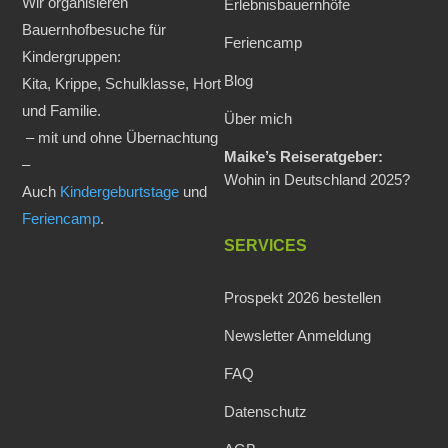
Wir organisieren
Erlebnisbauernhöfe
Bauernhofbesuche für
Feriencamp
Kindergruppen:
Blog
Kita, Krippe, Schulklasse, Hort
und Familie.
Über mich
– mit und ohne Übernachtung
Maike’s Reiseratgeber:
–
Wohin in Deutschland 2025?
Auch
Kindergeburtstage
und
Feriencamp
.
SERVICES
Prospekt 2026 bestellen
Newsletter Anmeldung
FAQ
Datenschutz