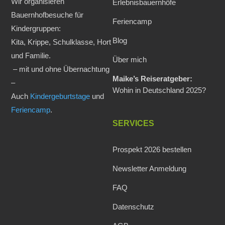
Wir organisieren
Erlebnisbauernhöfe
Bauernhofbesuche für
Feriencamp
Kindergruppen:
Blog
Kita, Krippe, Schulklasse, Hort
und Familie.
Über mich
– mit und ohne Übernachtung
Maike’s Reiseratgeber:
–
Wohin in Deutschland 2025?
Auch
Kindergeburtstage
und
Feriencamp
.
SERVICES
Prospekt 2026 bestellen
Newsletter Anmeldung
FAQ
Datenschutz