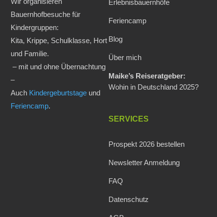
Wir organisieren
Erlebnisbauernhöfe
Bauernhofbesuche für
Feriencamp
Kindergruppen:
Blog
Kita, Krippe, Schulklasse, Hort
und Familie.
Über mich
– mit und ohne Übernachtung
Maike’s Reiseratgeber:
–
Wohin in Deutschland 2025?
Auch
Kindergeburtstage
und
Feriencamp
.
SERVICES
Prospekt 2026 bestellen
Newsletter Anmeldung
FAQ
Datenschutz