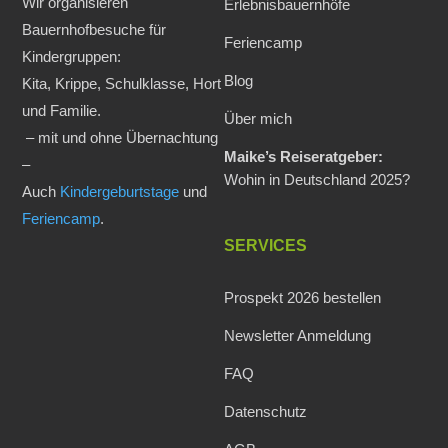
Wir organisieren
Erlebnisbauernhöfe
Bauernhofbesuche für
Feriencamp
Kindergruppen:
Blog
Kita, Krippe, Schulklasse, Hort
und Familie.
Über mich
– mit und ohne Übernachtung
Maike’s Reiseratgeber:
–
Wohin in Deutschland 2025?
Auch
Kindergeburtstage
und
Feriencamp
.
SERVICES
Prospekt 2026 bestellen
Newsletter Anmeldung
FAQ
Datenschutz