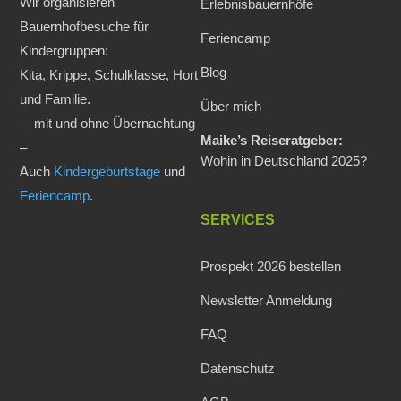
Wir organisieren
Erlebnisbauernhöfe
Bauernhofbesuche für
Feriencamp
Kindergruppen:
Blog
Kita, Krippe, Schulklasse, Hort
und Familie.
Über mich
– mit und ohne Übernachtung
Maike’s Reiseratgeber:
–
Wohin in Deutschland 2025?
Auch
Kindergeburtstage
und
Feriencamp
.
SERVICES
Prospekt 2026 bestellen
Newsletter Anmeldung
FAQ
Datenschutz