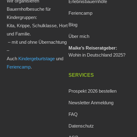
Wir organisieren
Erlebnisbauernhöfe
Bauernhofbesuche für
Feriencamp
Kindergruppen:
Blog
Kita, Krippe, Schulklasse, Hort
und Familie.
Über mich
– mit und ohne Übernachtung
Maike’s Reiseratgeber:
–
Wohin in Deutschland 2025?
Auch
Kindergeburtstage
und
Feriencamp
.
SERVICES
Prospekt 2026 bestellen
Newsletter Anmeldung
FAQ
Datenschutz