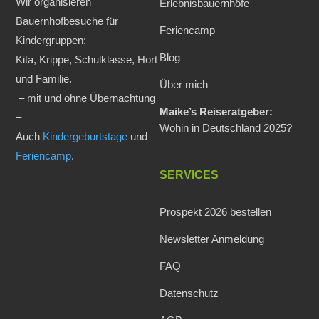
Wir organisieren
Erlebnisbauernhöfe
Bauernhofbesuche für
Feriencamp
Kindergruppen:
Blog
Kita, Krippe, Schulklasse, Hort
und Familie.
Über mich
– mit und ohne Übernachtung
Maike’s Reiseratgeber:
–
Wohin in Deutschland 2025?
Auch
Kindergeburtstage
und
Feriencamp
.
SERVICES
Prospekt 2026 bestellen
Newsletter Anmeldung
FAQ
Datenschutz