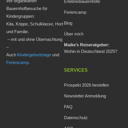
Wir organisieren
Erlebnisbauernhöfe
Bauernhofbesuche für
Feriencamp
Kindergruppen:
Blog
Kita, Krippe, Schulklasse, Hort
und Familie.
Über mich
– mit und ohne Übernachtung
Maike’s Reiseratgeber:
–
Wohin in Deutschland 2025?
Auch
Kindergeburtstage
und
Feriencamp
.
SERVICES
Prospekt 2026 bestellen
Newsletter Anmeldung
FAQ
Datenschutz