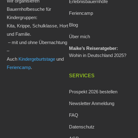
Wir organisieren
Erlebnisbauernhöfe
Bauernhofbesuche für
Feriencamp
Kindergruppen:
Blog
Kita, Krippe, Schulklasse, Hort
und Familie.
Über mich
– mit und ohne Übernachtung
Maike’s Reiseratgeber:
–
Wohin in Deutschland 2025?
Auch
Kindergeburtstage
und
Feriencamp
.
SERVICES
Prospekt 2026 bestellen
Newsletter Anmeldung
FAQ
Datenschutz