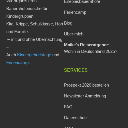
Wir organisieren
Erlebnisbauernhöfe
Bauernhofbesuche für
Feriencamp
Kindergruppen:
Blog
Kita, Krippe, Schulklasse, Hort
und Familie.
Über mich
– mit und ohne Übernachtung
Maike’s Reiseratgeber:
–
Wohin in Deutschland 2025?
Auch
Kindergeburtstage
und
Feriencamp
.
SERVICES
Prospekt 2026 bestellen
Newsletter Anmeldung
FAQ
Datenschutz