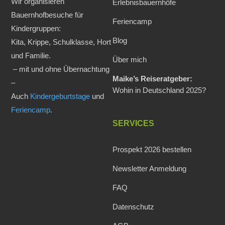
Wir organisieren
Erlebnisbauernhöfe
Bauernhofbesuche für
Feriencamp
Kindergruppen:
Blog
Kita, Krippe, Schulklasse, Hort
und Familie.
Über mich
– mit und ohne Übernachtung
Maike’s Reiseratgeber:
–
Wohin in Deutschland 2025?
Auch
Kindergeburtstage
und
Feriencamp
.
SERVICES
Prospekt 2026 bestellen
Newsletter Anmeldung
FAQ
Datenschutz