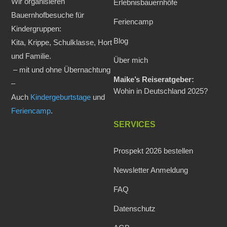
Wir organisieren
Erlebnisbauernhöfe
Bauernhofbesuche für
Feriencamp
Kindergruppen:
Blog
Kita, Krippe, Schulklasse, Hort
und Familie.
Über mich
– mit und ohne Übernachtung
Maike’s Reiseratgeber:
–
Wohin in Deutschland 2025?
Auch
Kindergeburtstage
und
Feriencamp
.
SERVICES
Prospekt 2026 bestellen
Newsletter Anmeldung
FAQ
Datenschutz