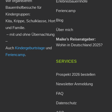
Wir organisieren
Erlebnisbauernhöfe
Bauernhofbesuche für
Feriencamp
Kindergruppen:
Blog
Kita, Krippe, Schulklasse, Hort
und Familie.
Über mich
– mit und ohne Übernachtung
Maike’s Reiseratgeber:
–
Wohin in Deutschland 2025?
Auch
Kindergeburtstage
und
Feriencamp
.
SERVICES
Prospekt 2026 bestellen
Newsletter Anmeldung
FAQ
Datenschutz