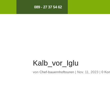
089 - 27 37 54 62
Kalb_vor_Iglu
von
Chef-bauernhoftouren
|
Nov. 11, 2023
|
0 Ko