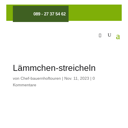
089 - 27 37 54 62
Lämmchen-streicheln
von
Chef-bauernhoftouren
|
Nov. 11, 2023
|
0
Kommentare