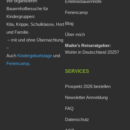
Wir organisieren
Erlebnisbauernhöfe
Bauernhofbesuche für
Feriencamp
Kindergruppen:
Blog
Kita, Krippe, Schulklasse, Hort
und Familie.
Über mich
– mit und ohne Übernachtung
Maike’s Reiseratgeber:
–
Wohin in Deutschland 2025?
Auch
Kindergeburtstage
und
Feriencamp
.
SERVICES
Prospekt 2026 bestellen
Newsletter Anmeldung
FAQ
Datenschutz