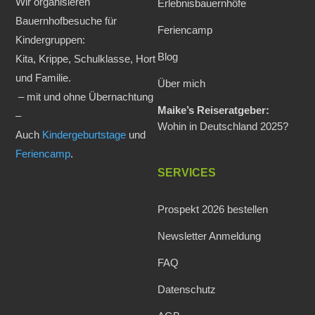
Wir organisieren
Erlebnisbauernhöfe
Bauernhofbesuche für
Feriencamp
Kindergruppen:
Blog
Kita, Krippe, Schulklasse, Hort
und Familie.
Über mich
– mit und ohne Übernachtung
Maike’s Reiseratgeber:
–
Wohin in Deutschland 2025?
Auch
Kindergeburtstage
und
Feriencamp
.
SERVICES
Prospekt 2026 bestellen
Newsletter Anmeldung
FAQ
Datenschutz