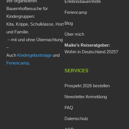
Wir organisieren
Erlebnisbauernhöfe
Bauernhofbesuche für
Feriencamp
Kindergruppen:
Blog
Kita, Krippe, Schulklasse, Hort
und Familie.
Über mich
– mit und ohne Übernachtung
Maike’s Reiseratgeber:
–
Wohin in Deutschland 2025?
Auch
Kindergeburtstage
und
Feriencamp
.
SERVICES
Prospekt 2026 bestellen
Newsletter Anmeldung
FAQ
Datenschutz