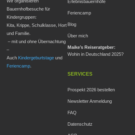
Wir organisieren
Erlebnisbauernhöfe
Bauernhofbesuche für
Feriencamp
Kindergruppen:
Blog
Kita, Krippe, Schulklasse, Hort
und Familie.
Über mich
– mit und ohne Übernachtung
Maike’s Reiseratgeber:
–
Wohin in Deutschland 2025?
Auch
Kindergeburtstage
und
Feriencamp
.
SERVICES
Prospekt 2026 bestellen
Newsletter Anmeldung
FAQ
Datenschutz