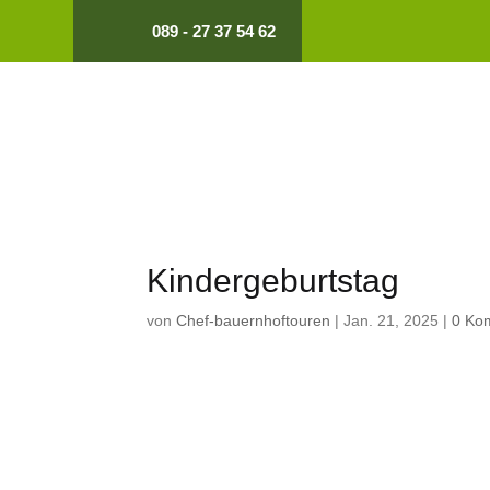
089 - 27 37 54 62
Kindergeburtstag
von
Chef-bauernhoftouren
|
Jan. 21, 2025
|
0 Ko