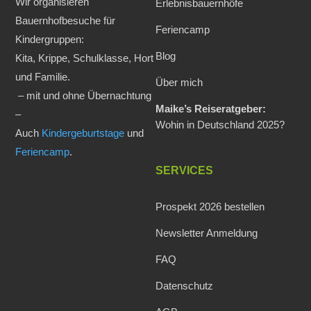
Wir organisieren
Erlebnisbauernhöfe
Bauernhofbesuche für
Feriencamp
Kindergruppen:
Blog
Kita, Krippe, Schulklasse, Hort
und Familie.
Über mich
– mit und ohne Übernachtung
Maike’s Reiseratgeber:
–
Wohin in Deutschland 2025?
Auch
Kindergeburtstage
und
Feriencamp
.
SERVICES
Prospekt 2026 bestellen
Newsletter Anmeldung
FAQ
Datenschutz