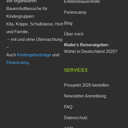
Wir organisieren
Erlebnisbauernhöfe
Bauernhofbesuche für
Feriencamp
Kindergruppen:
Blog
Kita, Krippe, Schulklasse, Hort
und Familie.
Über mich
– mit und ohne Übernachtung
Maike’s Reiseratgeber:
–
Wohin in Deutschland 2025?
Auch
Kindergeburtstage
und
Feriencamp
.
SERVICES
Prospekt 2026 bestellen
Newsletter Anmeldung
FAQ
Datenschutz