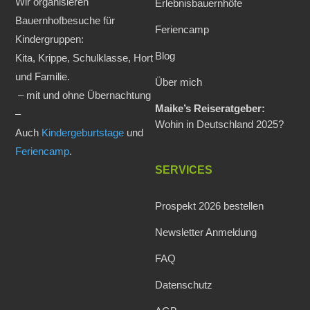
Wir organisieren
Erlebnisbauernhöfe
Bauernhofbesuche für
Feriencamp
Kindergruppen:
Blog
Kita, Krippe, Schulklasse, Hort
und Familie.
Über mich
– mit und ohne Übernachtung
Maike’s Reiseratgeber:
–
Wohin in Deutschland 2025?
Auch
Kindergeburtstage
und
Feriencamp
.
SERVICES
Prospekt 2026 bestellen
Newsletter Anmeldung
FAQ
Datenschutz