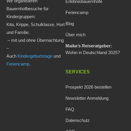
Wir organisieren
Erlebnisbauernhöfe
Bauernhofbesuche für
Feriencamp
Kindergruppen:
Blog
Kita, Krippe, Schulklasse, Hort
und Familie.
Über mich
– mit und ohne Übernachtung
Maike’s Reiseratgeber:
–
Wohin in Deutschland 2025?
Auch
Kindergeburtstage
und
Feriencamp
.
SERVICES
Prospekt 2026 bestellen
Newsletter Anmeldung
FAQ
Datenschutz