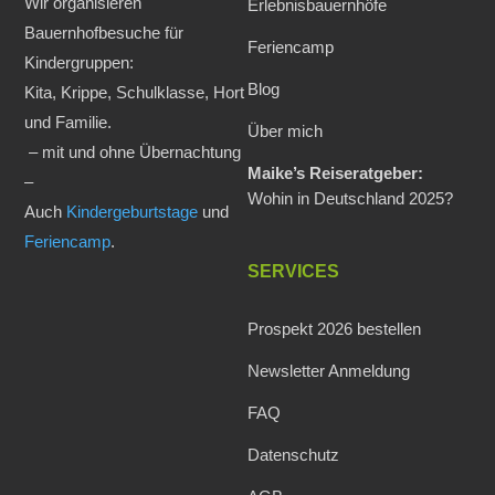
Wir organisieren
Erlebnisbauernhöfe
Bauernhofbesuche für
Feriencamp
Kindergruppen:
Blog
Kita, Krippe, Schulklasse, Hort
und Familie.
Über mich
– mit und ohne Übernachtung
Maike’s Reiseratgeber:
–
Wohin in Deutschland 2025?
Auch
Kindergeburtstage
und
Feriencamp
.
SERVICES
Prospekt 2026 bestellen
Newsletter Anmeldung
FAQ
Datenschutz