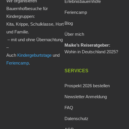
Wir organisieren
Erlebnisbauernhöfe
Bauernhofbesuche für
Feriencamp
Kindergruppen:
Blog
Kita, Krippe, Schulklasse, Hort
und Familie.
Über mich
– mit und ohne Übernachtung
Maike’s Reiseratgeber:
–
Wohin in Deutschland 2025?
Auch
Kindergeburtstage
und
Feriencamp
.
SERVICES
Prospekt 2026 bestellen
Newsletter Anmeldung
FAQ
Datenschutz