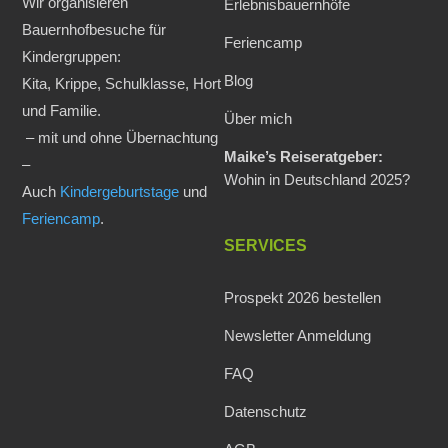
Wir organisieren
Erlebnisbauernhöfe
Bauernhofbesuche für
Feriencamp
Kindergruppen:
Blog
Kita, Krippe, Schulklasse, Hort
und Familie.
Über mich
– mit und ohne Übernachtung
Maike’s Reiseratgeber:
–
Wohin in Deutschland 2025?
Auch
Kindergeburtstage
und
Feriencamp
.
SERVICES
Prospekt 2026 bestellen
Newsletter Anmeldung
FAQ
Datenschutz