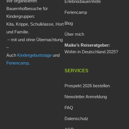
Wir organisieren
Erlebnisbauernhöfe
Bauernhofbesuche für
Feriencamp
Kindergruppen:
Blog
Kita, Krippe, Schulklasse, Hort
und Familie.
Über mich
– mit und ohne Übernachtung
Maike’s Reiseratgeber:
–
Wohin in Deutschland 2025?
Auch
Kindergeburtstage
und
Feriencamp
.
SERVICES
Prospekt 2026 bestellen
Newsletter Anmeldung
FAQ
Datenschutz