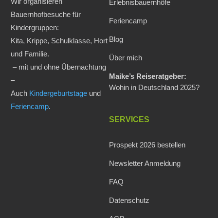
Wir organisieren
Erlebnisbauernhöfe
Bauernhofbesuche für
Feriencamp
Kindergruppen:
Blog
Kita, Krippe, Schulklasse, Hort
und Familie.
Über mich
– mit und ohne Übernachtung
Maike’s Reiseratgeber:
–
Wohin in Deutschland 2025?
Auch
Kindergeburtstage
und
Feriencamp
.
SERVICES
Prospekt 2026 bestellen
Newsletter Anmeldung
FAQ
Datenschutz