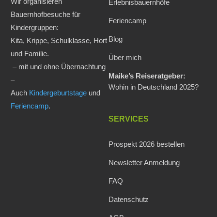
Wir organisieren
Erlebnisbauernhöfe
Bauernhofbesuche für
Feriencamp
Kindergruppen:
Blog
Kita, Krippe, Schulklasse, Hort
und Familie.
Über mich
– mit und ohne Übernachtung
Maike’s Reiseratgeber:
–
Wohin in Deutschland 2025?
Auch
Kindergeburtstage
und
Feriencamp
.
SERVICES
Prospekt 2026 bestellen
Newsletter Anmeldung
FAQ
Datenschutz