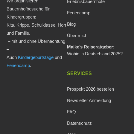
Wir organisieren
Erlebnisbauernhöfe
Bauernhofbesuche für
Feriencamp
Kindergruppen:
Blog
Kita, Krippe, Schulklasse, Hort
und Familie.
Über mich
– mit und ohne Übernachtung
Maike’s Reiseratgeber:
–
Wohin in Deutschland 2025?
Auch
Kindergeburtstage
und
Feriencamp
.
SERVICES
Prospekt 2026 bestellen
Newsletter Anmeldung
FAQ
Datenschutz