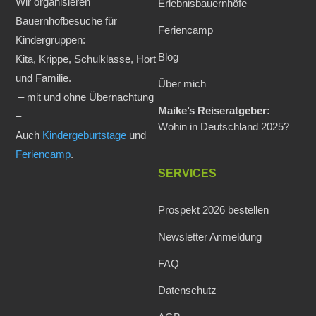
Wir organisieren
Erlebnisbauernhöfe
Bauernhofbesuche für
Feriencamp
Kindergruppen:
Blog
Kita, Krippe, Schulklasse, Hort
und Familie.
Über mich
– mit und ohne Übernachtung
Maike’s Reiseratgeber:
–
Wohin in Deutschland 2025?
Auch
Kindergeburtstage
und
Feriencamp
.
SERVICES
Prospekt 2026 bestellen
Newsletter Anmeldung
FAQ
Datenschutz