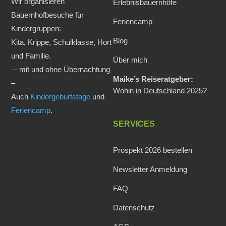
Wir organisieren
Erlebnisbauernhöfe
Bauernhofbesuche für
Feriencamp
Kindergruppen:
Blog
Kita, Krippe, Schulklasse, Hort
und Familie.
Über mich
– mit und ohne Übernachtung
Maike’s Reiseratgeber:
–
Wohin in Deutschland 2025?
Auch
Kindergeburtstage
und
Feriencamp
.
SERVICES
Prospekt 2026 bestellen
Newsletter Anmeldung
FAQ
Datenschutz